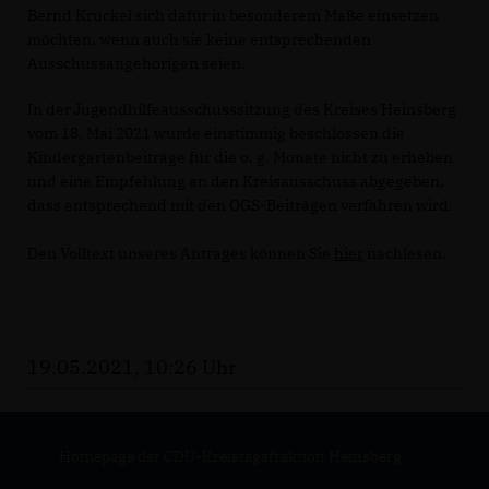
Bernd Krückel sich dafür in besonderem Maße einsetzen
möchten, wenn auch sie keine entsprechenden
Ausschussangehörigen seien.
In der Jugendhilfeausschusssitzung des Kreises Heinsberg
vom 18. Mai 2021 wurde einstimmig beschlossen die
Kindergartenbeiträge für die o. g. Monate nicht zu erheben
und eine Empfehlung an den Kreisausschuss abgegeben,
dass entsprechend mit den OGS-Beiträgen verfahren wird.
Den Volltext unseres Antrages können Sie
hier
nachlesen.
19.05.2021, 10:26 Uhr
Homepage der CDU-Kreistagsfraktion Heinsberg