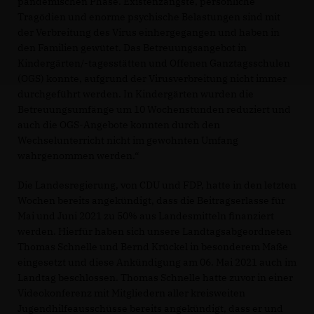
pandemischen Phase. Existenzängste, persönliche
Tragödien und enorme psychische Belastungen sind mit
der Verbreitung des Virus einhergegangen und haben in
den Familien gewütet. Das Betreuungsangebot in
Kindergärten/-tagesstätten und Offenen Ganztagsschulen
(OGS) konnte, aufgrund der Virusverbreitung nicht immer
durchgeführt werden. In Kindergärten wurden die
Betreuungsumfänge um 10 Wochenstunden reduziert und
auch die OGS-Angebote konnten durch den
Wechselunterricht nicht im gewohnten Umfang
wahrgenommen werden.“
Die Landesregierung, von CDU und FDP, hatte in den letzten
Wochen bereits angekündigt, dass die Beitragserlasse für
Mai und Juni 2021 zu 50% aus Landesmitteln finanziert
werden. Hierfür haben sich unsere Landtagsabgeordneten
Thomas Schnelle und Bernd Krückel in besonderem Maße
eingesetzt und diese Ankündigung am 06. Mai 2021 auch im
Landtag beschlossen. Thomas Schnelle hatte zuvor in einer
Videokonferenz mit Mitgliedern aller kreisweiten
Jugendhilfeausschüsse bereits angekündigt, dass er und