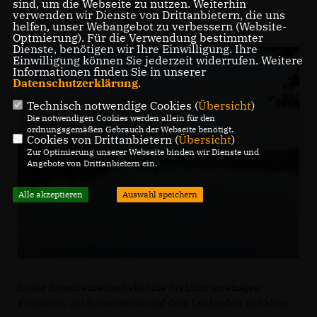
sind, um die Webseite zu nutzen. Weiterhin
Generationenfragen.
verwenden wir Dienste von Drittanbietern, die uns
helfen, unser Webangebot zu verbessern (Website-
Optmierung). Für die Verwendung bestimmter
Dienste, benötigen wir Ihre Einwilligung. Ihre
Einwilligung können Sie jederzeit widerrufen. Weitere
Informationen finden Sie in unserer
Datenschutzerklärung
.
Technisch notwendige Cookies (
Übersicht
)
Die notwendigen Cookies werden allein für den
ordnungsgemäßen Gebrauch der Webseite benötigt.
Cookies von Drittanbietern (
Übersicht
)
Zur Optimierung unserer Webseite binden wir Dienste und
Angebote von Drittanbietern ein.
Alle akzeptieren
Auswahl speichern
In der Zwischenzeit arbeitet die Fraktion an einigen
Projekten, um Sie weiterhin auf dem Laufenden zu halten.