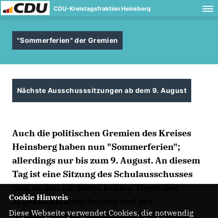
CDU-Kreistagsfraktion Heinsberg
"Sommerferien" der Gremien
Nächste Ausschusssitzungen ab dem 9. August
Auch die politischen Gremien des Kreises
Heinsberg haben nun "Sommerferien";
allerdings nur bis zum 9. August. An diesem
Tag ist eine Sitzung des Schulausschusses
und an den nächsten beiden Tagen des
Cookie Hinweis
Jugendhilfeausschusses und des
Diese Webseite verwendet Cookies, die notwendig
Ausschusses für Gesundheit, Soziales und