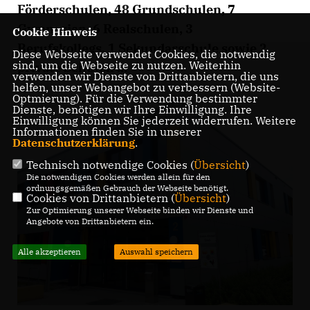
Förderschulen, 48 Grundschulen, 7
Gymnasien, 6 Realschulen, 3
Cookie Hinweis
Berufskollegs, 1 Sekundarschule sowie 2
Diese Webseite verwendet Cookies, die notwendig
sind, um die Webseite zu nutzen. Weiterhin
private Schulen ...
verwenden wir Dienste von Drittanbietern, die uns
helfen, unser Webangebot zu verbessern (Website-
Optmierung). Für die Verwendung bestimmter
Dienste, benötigen wir Ihre Einwilligung. Ihre
Einwilligung können Sie jederzeit widerrufen. Weitere
Informationen finden Sie in unserer
Datenschutzerklärung
.
Technisch notwendige Cookies (
Übersicht
)
Die notwendigen Cookies werden allein für den
ordnungsgemäßen Gebrauch der Webseite benötigt.
Cookies von Drittanbietern (
Übersicht
)
Zur Optimierung unserer Webseite binden wir Dienste und
Angebote von Drittanbietern ein.
Alle akzeptieren
Auswahl speichern