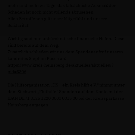
mehr und mehr zu Tage; das tatsächliche Ausmaß der
Schäden ist noch nicht vollends abzusehen.
Allen Betroffenen gilt unser Mitgefühl und unsere
Solidarität!
Wichtig sind nun unbürokratische finanzielle Hilfen. Diese
sind bereits auf dem Weg.
Zusätzlich schließen wir uns dem Spendenaufruf unseres
Landrates Stephan Pusch an:
https://www.kreis-heinsberg.de/aktuelles/aktuelles/?
pid=5306
Die Hilfsorganisation „HS – ein Kreis hilft e.V.“ nimmt unter
dem Stichwort „Fluthilfe“ Spenden auf dem Konto mit der
IBAN DE71 3125 1220 0000 0315 00 bei der Kreissparkasse
Heinsberg entgegen.