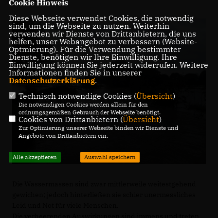
Cookie Hinweis
Diese Webseite verwendet Cookies, die notwendig
sind, um die Webseite zu nutzen. Weiterhin
verwenden wir Dienste von Drittanbietern, die uns
helfen, unser Webangebot zu verbessern (Website-
Optmierung). Für die Verwendung bestimmter
Dienste, benötigen wir Ihre Einwilligung. Ihre
Einwilligung können Sie jederzeit widerrufen. Weitere
Informationen finden Sie in unserer
Datenschutzerklärung
.
Technisch notwendige Cookies (
Übersicht
)
Die notwendigen Cookies werden allein für den
ordnungsgemäßen Gebrauch der Webseite benötigt.
Cookies von Drittanbietern (
Übersicht
)
Zur Optimierung unserer Webseite binden wir Dienste und
Angebote von Drittanbietern ein.
Alle akzeptieren
Auswahl speichern
Die Wassermassen sind zwar mittlerweile weitestgehend
gewichen; jedoch hinterließen sie schier unermessliches
Leid und Not für viele Menschen.
Die verheerenden Auswirkungen sind immens und treten