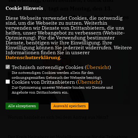
Wissenschaft, tagt am Montag, den 13.
Cookie Hinweis
September zum ersten Mal um ein konkretes
Diese Webseite verwendet Cookies, die notwendig
sind, um die Webseite zu nutzen. Weiterhin
Handlungsprogramm auszuarbeiten.
verwenden wir Dienste von Drittanbietern, die uns
helfen, unser Webangebot zu verbessern (Website-
Optmierung). Für die Verwendung bestimmter
Dienste, benötigen wir Ihre Einwilligung. Ihre
Einwilligung können Sie jederzeit widerrufen. Weitere
Informationen finden Sie in unserer
Datenschutzerklärung
.
Technisch notwendige Cookies (
Übersicht
)
Die notwendigen Cookies werden allein für den
ordnungsgemäßen Gebrauch der Webseite benötigt.
Cookies von Drittanbietern (
Übersicht
)
Zur Optimierung unserer Webseite binden wir Dienste und
Angebote von Drittanbietern ein.
Alle akzeptieren
Auswahl speichern
Worum handelt es sich bei dem Antrag aus März?
Der Kreis Heinsberg ist Modellkommune für die Teilnahme