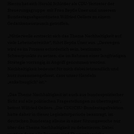
Hierzu hat sich Harald Schlößer als CDU-Vertreter der
Steuerungsgruppe mit Frau Beyda Üner und unserem
Bundestagsabgeordneten Wilfried Oellers zu einem
Gedankenaustausch getroffen.
Mittlerweile erstreckt sich das Thema Nachhaltigkeit auf
viele Lebensbereiche“, führt Beyda Üner aus. „Deswegen
wird es im Prozess erforderlich sein, bestimmte
Schwerpunkte zu setzen, die im Rahmen einer langfristigen
Strategie vorrangig in Angriff genommen werden.
Nachhaltigkeit bedeutet für mich dabei letztendlich und
kurz zusammengefasst, dass unser Handeln
enkeltauglich“ ist.“
Das Thema Nachhaltigkeit ist auch aus bundespolitischer
Sicht auf alle politischen Fragestellungen zu übertragen“,
betont Wilfried Oellers. „Die CDU/CSU-Bundestagsfraktion
hatte daher in dieser Legislaturperiode beantragt, im
deutschen Bundestag alleine in einer Sitzungswoche nur
über das Thema Nachhaltigkeit zu debattieren. Dabei
wurden dann alle Ressorts und Themenbereiche