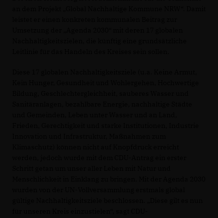
an dem Projekt „Global Nachhaltige Kommune NRW“. Damit
leistet er einen konkreten kommunalen Beitrag zur
Umsetzung der „Agenda 2030“ mit deren 17 globalen
Nachhaltigkeitszielen, die künftig eine grundsätzliche
Leitlinie für das Handeln des Kreises sein sollen.
Diese 17 globalen Nachhaltigkeitsziele (u.a. Keine Armut,
Kein Hunger, Gesundheit und Wohlergehen, Hochwertige
Bildung, Geschlechtergleichheit, sauberes Wasser und
Sanitäranlagen, bezahlbare Energie, nachhaltige Städte
und Gemeinden, Leben unter Wasser und an Land,
Frieden, Gerechtigkeit und starke Institutionen, Industrie
Innovation und Infrastruktur, Maßnahmen zum
Klimaschutz) können nicht auf Knopfdruck erreicht
werden, jedoch wurde mit dem CDU-Antrag ein erster
Schritt getan um unser aller Leben mit Natur und
Menschlichkeit in Einklang zu bringen. Mit der Agenda 2030
wurden von der UN-Vollversammlung erstmals global
gültige Nachhaltigkeitsziele beschlossen. „Diese gilt es nun
für unseren Kreis einzustielen“, sagt CDU-