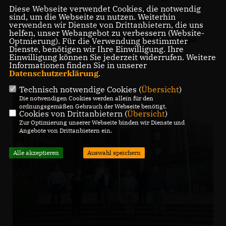
Diese Webseite verwendet Cookies, die notwendig
Amt für Finanzwirtschaft und
sind, um die Webseite zu nutzen. Weiterhin
Beteiligungen, dem Vermessungs- und
verwenden wir Dienste von Drittanbietern, die uns
helfen, unser Webangebot zu verbessern (Website-
Katasteramt und dem Amt für Bauen und
Optmierung). Für die Verwendung bestimmter
Dienste, benötigen wir Ihre Einwilligung. Ihre
Wohnen.
Einwilligung können Sie jederzeit widerrufen. Weitere
Informationen finden Sie in unserer
Datenschutzerklärung
.
Technisch notwendige Cookies (
Übersicht
)
Die notwendigen Cookies werden allein für den
ordnungsgemäßen Gebrauch der Webseite benötigt.
Cookies von Drittanbietern (
Übersicht
)
Zur Optimierung unserer Webseite binden wir Dienste und
Angebote von Drittanbietern ein.
Alle akzeptieren
Auswahl speichern