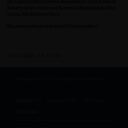
des Landschaftsverbandes Rheinland zu einer weiteren
Entlastung der Städte und Kreise im Rheinland in Höhe
von
ca. 300 Millionen Euro!
Für unseren Kreis sind das 6,6 Millionen Euro!
23.03.2023, 11:41 Uhr
Homepage der CDU-Kreistagsfraktion Heinsberg
IMPRESSUM
DATENSCHUTZ
KONTAKT
CDU NRW