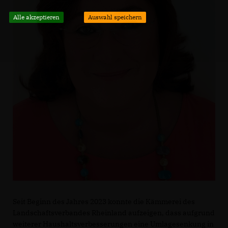
Alle akzeptieren
Auswahl speichern
Seit Beginn des Jahres 2023 konnte die Kämmerei des
Landschaftsverbandes Rheinland aufzeigen, dass aufgrund
weiterer Haushaltsverbesserungen eine Umlagesenkung in