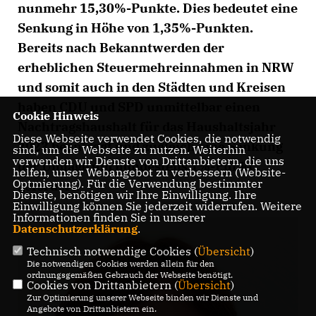
nunmehr 15,30%-Punkte. Dies bedeutet eine
Senkung in Höhe von 1,35%-Punkten.
Bereits nach Bekanntwerden der
erheblichen Steuermehreinnahmen in NRW
und somit auch in den Städten und Kreisen
haben CDU und SPD unmittelbar einen
Cookie Hinweis
Nachtragshaushalt für das Haushaltsjahr
Diese Webseite verwendet Cookies, die notwendig
2023 beantragt und zugleich eine Senkung
sind, um die Webseite zu nutzen. Weiterhin
verwenden wir Dienste von Drittanbietern, die uns
der Umlage um mindestens 1%-Punkt
helfen, unser Webangebot zu verbessern (Website-
Optmierung). Für die Verwendung bestimmter
gefordert.
Dienste, benötigen wir Ihre Einwilligung. Ihre
Einwilligung können Sie jederzeit widerrufen. Weitere
Informationen finden Sie in unserer
Datenschutzerklärung
.
Technisch notwendige Cookies (
Übersicht
)
Die notwendigen Cookies werden allein für den
ordnungsgemäßen Gebrauch der Webseite benötigt.
Cookies von Drittanbietern (
Übersicht
)
Zur Optimierung unserer Webseite binden wir Dienste und
Angebote von Drittanbietern ein.