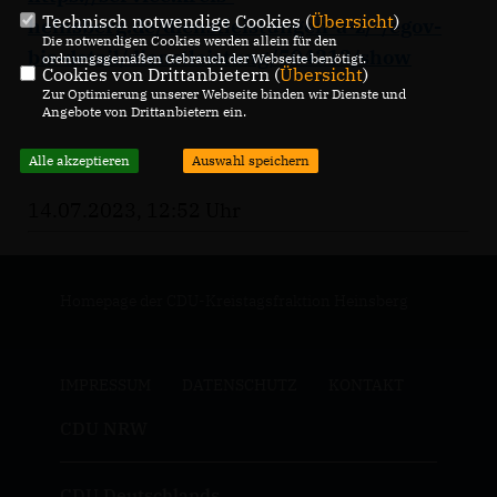
Technisch notwendige Cookies (
Übersicht
)
heinsberg.de/dienstleistungen-a-z/-/egov-
Die notwendigen Cookies werden allein für den
bis-detail/dienstleistung/504313/show
ordnungsgemäßen Gebrauch der Webseite benötigt.
Cookies von Drittanbietern (
Übersicht
)
Zur Optimierung unserer Webseite binden wir Dienste und
Angebote von Drittanbietern ein.
Alle akzeptieren
Auswahl speichern
14.07.2023, 12:52 Uhr
Homepage der CDU-Kreistagsfraktion Heinsberg
IMPRESSUM
DATENSCHUTZ
KONTAKT
CDU NRW
CDU Deutschlands