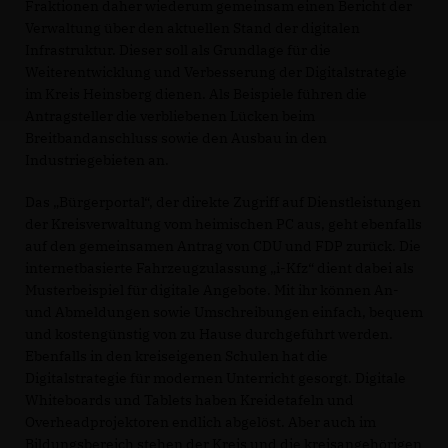
Fraktionen daher wiederum gemeinsam einen Bericht der
Verwaltung über den aktuellen Stand der digitalen
Infrastruktur. Dieser soll als Grundlage für die
Weiterentwicklung und Verbesserung der Digitalstrategie
im Kreis Heinsberg dienen. Als Beispiele führen die
Antragsteller die verbliebenen Lücken beim
Breitbandanschluss sowie den Ausbau in den
Industriegebieten an.
Das „Bürgerportal“, der direkte Zugriff auf Dienstleistungen
der Kreisverwaltung vom heimischen PC aus, geht ebenfalls
auf den gemeinsamen Antrag von CDU und FDP zurück. Die
internetbasierte Fahrzeugzulassung „i-Kfz“ dient dabei als
Musterbeispiel für digitale Angebote. Mit ihr können An-
und Abmeldungen sowie Umschreibungen einfach, bequem
und kostengünstig von zu Hause durchgeführt werden.
Ebenfalls in den kreiseigenen Schulen hat die
Digitalstrategie für modernen Unterricht gesorgt. Digitale
Whiteboards und Tablets haben Kreidetafeln und
Overheadprojektoren endlich abgelöst. Aber auch im
Bildungsbereich stehen der Kreis und die kreisangehörigen